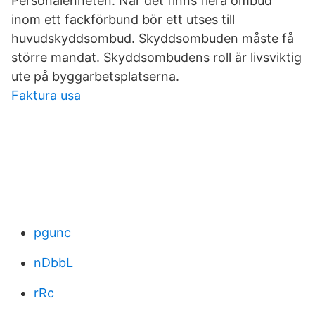
Personalenheten. När det finns flera ombud
inom ett fackförbund bör ett utses till
huvudskyddsombud. Skyddsombuden måste få
större mandat. Skyddsombudens roll är livsviktig
ute på byggarbetsplatserna.
Faktura usa
pgunc
nDbbL
rRc