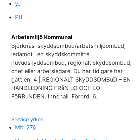
yJ
PtI
Arbetsmiljö Kommunal
Björknäs skyddsombud/arbetsmiljöombud,
ledamot i en skyddskommitté,
huvudskyddsombud, regionalt skyddsombud,
chef eller arbetsledare. Du har tidigare har
gått en 4 | REGIONALT SKyDDSOMBuD – EN
HANDLEDNING FRåN LO OCH LO-
FöRBuNDEN. Innehåll. Förord. 6.
Service yrken
Mbl 27§